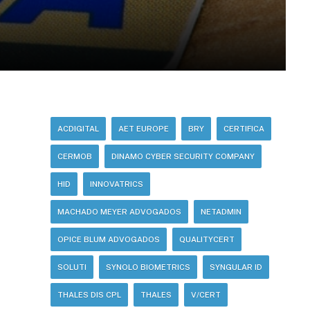
ACDIGITAL
AET EUROPE
BRY
CERTIFICA
CERMOB
DINAMO CYBER SECURITY COMPANY
HID
INNOVATRICS
MACHADO MEYER ADVOGADOS
NETADMIN
OPICE BLUM ADVOGADOS
QUALITYCERT
SOLUTI
SYNOLO BIOMETRICS
SYNGULAR ID
THALES DIS CPL
THALES
V/CERT