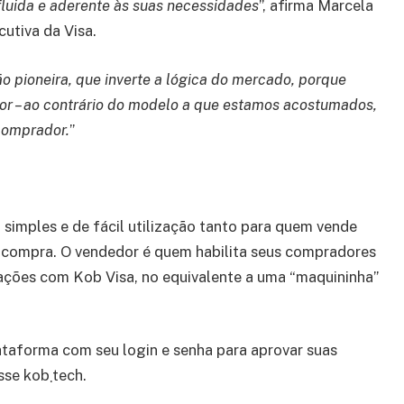
luida e aderente às suas necessidades
”, afirma Marcela
cutiva da Visa.
o pioneira, que inverte a lógica do mercado, porque
r – ao contrário do modelo a que estamos acostumados,
 comprador.
”
simples e de fácil utilização tanto para quem vende
compra. O vendedor é quem habilita seus compradores
sações com Kob Visa, no equivalente a uma “maquininha”
ataforma com seu login e senha para aprovar suas
compras. Para mais informações sobre o produto, acesse kob܂tech.