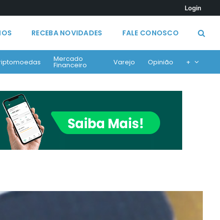
Login
MOS
RECEBA NOVIDADES
FALE CONOSCO
Mercado
riptomoedas
Varejo
Opinião
+
Financeiro