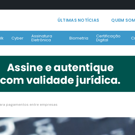
ÚLTIMAS NOTÍCIAS
QUEM SO
Assinatura
Certificação
lk
Cyber
Biometria
C
Eletrônica
Digital
 para pagamentos entre empresas