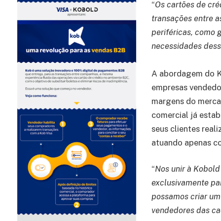
“
Os cartões de cr
transações entre a
periféricas, como 
necessidades dess
A abordagem do Ko
empresas vendedor
margens do mercad
comercial já estab
seus clientes rea
atuando apenas c
“
Nos unir à Kobol
exclusivamente pa
possamos criar um
vendedores das ca