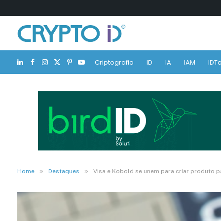
Criptografia
ID
IA
IAM
IDTa
LinkedIn
Facebook
Instagram
X
Pinterest
YouTube
(Twitter)
»
»
Home
Destaques
Visa e Kobold se unem para criar produto