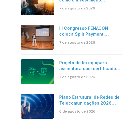
bilionário em pesquisa
7 de agosto de 2026
científica revela a
verdadeira era da
inteligência artificial
III Congresso FENACON
coloca Split Payment,
Reforma Tributária e IA no
7 de agosto de 2026
centro dos debates
Projeto de lei equipara
assinatura com certificado
digital ICP-Brasil ao
7 de agosto de 2026
reconhecimento de firma em
cartório
Plano Estrutural de Redes de
Telecomunicações 2026
aponta avanço da cobertura
6 de agosto de 2026
móvel, mas mantém desafio