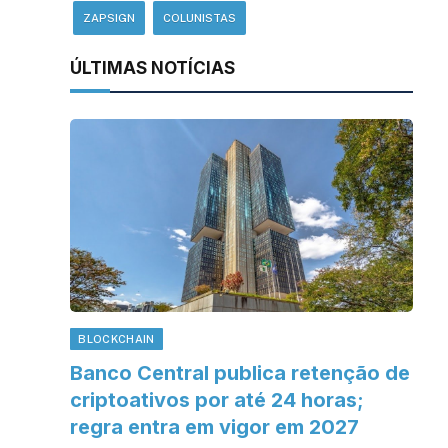
ZAPSIGN
COLUNISTAS
ÚLTIMAS NOTÍCIAS
BLOCKCHAIN
Banco Central publica retenção de
criptoativos por até 24 horas;
regra entra em vigor em 2027