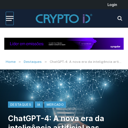
Login
»
»
Home
Destaques
ChatGPT-4: A nova era da inteligência artificial nas compras online
DESTAQUES
IA
MERCADO
ChatGPT-4: A nova era da
inteligência artificial nas