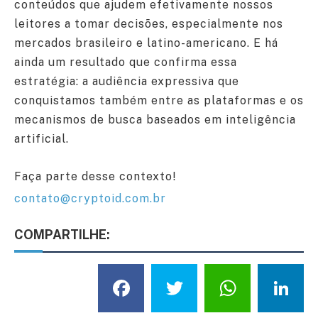
conteúdos que ajudem efetivamente nossos
leitores a tomar decisões, especialmente nos
mercados brasileiro e latino-americano. E há
ainda um resultado que confirma essa
estratégia: a audiência expressiva que
conquistamos também entre as plataformas e os
mecanismos de busca baseados em inteligência
artificial.
Faça parte desse contexto!
contato@cryptoid.com.br
COMPARTILHE:
Facebook
Twitter
What
L