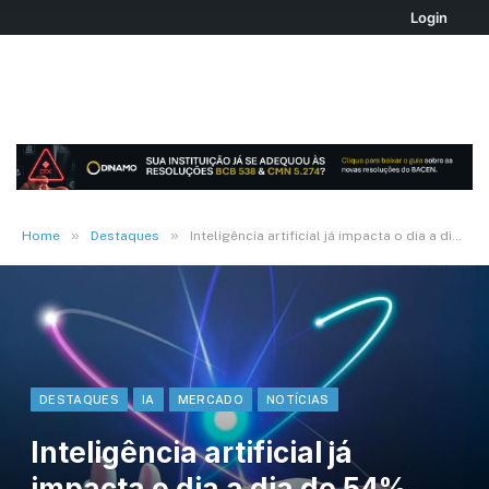
Login
»
»
Home
Destaques
Inteligência artificial já impacta o dia a dia de 54% dos brasileiros, diz pesquisa
DESTAQUES
IA
MERCADO
NOTÍCIAS
Inteligência artificial já
impacta o dia a dia de 54%