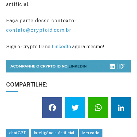
artificial.
Faça parte desse contexto!
contato@cryptoid.com.br
Siga o Crypto ID no
LinkedIn
agora mesmo!
COMPARTILHE:
Facebook
Twitter
What
L
chatGPT
Inteligência Artificial
Mercado