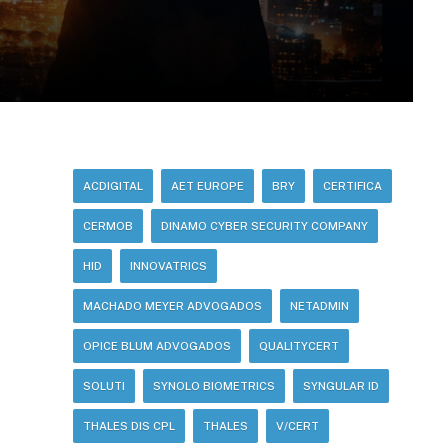
ACDIGITAL
AET EUROPE
BRY
CERTIFICA
CERMOB
DINAMO CYBER SECURITY COMPANY
HID
INNOVATRICS
MACHADO MEYER ADVOGADOS
NETADMIN
OPICE BLUM ADVOGADOS
QUALITYCERT
SOLUTI
SYNOLO BIOMETRICS
SYNGULAR ID
THALES DIS CPL
THALES
V/CERT