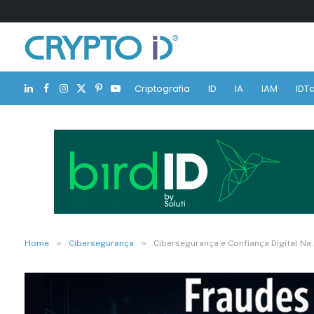
Criptografia
ID
IA
IAM
IDTa
LinkedIn
Facebook
Instagram
X
Pinterest
YouTube
(Twitter)
»
»
Home
Cibersegurança
Cibersegurança e Confiança Digital Na