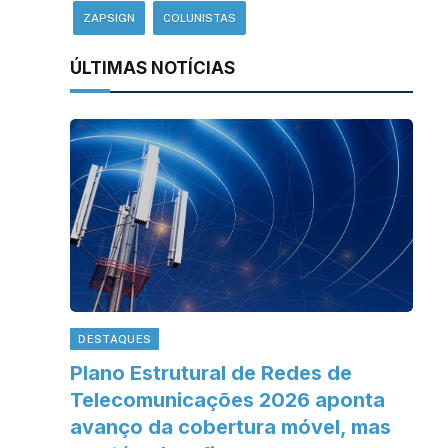
ZAPSIGN
COLUNISTAS
ÚLTIMAS NOTÍCIAS
DESTAQUES
Plano Estrutural de Redes de
Telecomunicações 2026 aponta
avanço da cobertura móvel, mas