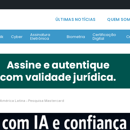
ÚLTIMAS NOTÍCIAS
QUEM SO
Assinatura
Certificação
lk
Cyber
Biometria
C
Eletrônica
Digital
 América Latina – Pesquisa Mastercard