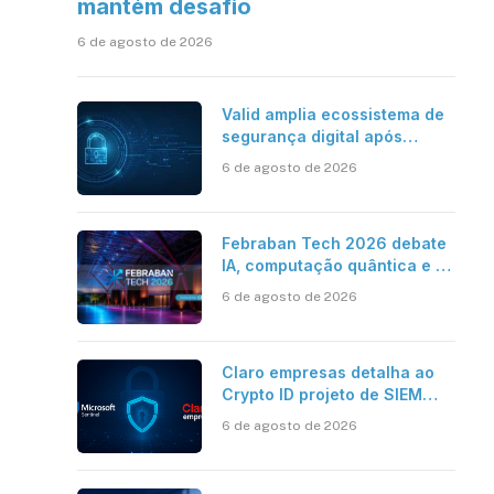
mantém desafio
6 de agosto de 2026
Valid amplia ecossistema de
segurança digital após
aquisições da HST e Diazero
6 de agosto de 2026
Febraban Tech 2026 debate
IA, computação quântica e os
novos desafios da tecnologia
6 de agosto de 2026
bancária
Claro empresas detalha ao
Crypto ID projeto de SIEM
com Microsoft Sentinel, IA e
6 de agosto de 2026
resposta automatizada