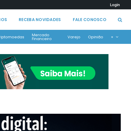
Login
MOS
RECEBA NOVIDADES
FALE CONOSCO
Mercado
riptomoedas
Varejo
Opinião
+
Financeiro