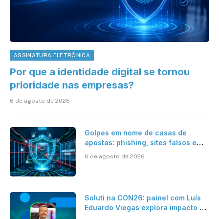
ASSINATURA ELETRÔNICA
Por que a identidade digital se tornou
prioridade nas empresas?
6 de agosto de 2026
Golpes em nome de casas de
apostas: phishing, sites falsos e
como se proteger
6 de agosto de 2026
Soluti na CON26: painel com Luís
Eduardo Viegas explora impacto de
dados e IA na eficiência da