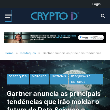
Login
»
»
Home
Destaques
Gartner anuncia as principais tendências que irão moldar o futuro de Data Science e Machine Learning
DESTAQUES
MERCADO
NOTÍCIAS
PESQUISAS E
ESTUDOS
Gartner anuncia as principais
tendências que irão moldar o
futuro de Data Science e