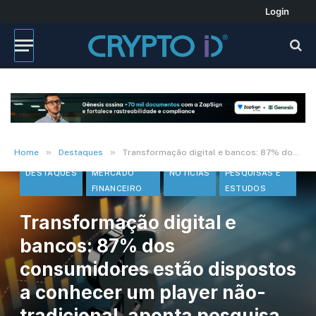
Login
»
»
Home
Destaques
Transformação digital e bancos: 87% dos consumidores estão dispostos a conhecer um player não-tradicional, aponta pesquisa da iProspect
DESTAQUES
MERCADO
NOTÍCIAS
PESQUISAS E
FINANCEIRO
ESTUDOS
Transformação digital e
bancos: 87% dos
consumidores estão dispostos
a conhecer um player não-
tradicional, aponta pesquisa