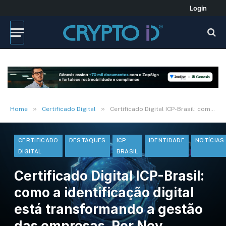
Login
»
»
Home
Certificado Digital
Certificado Digital ICP-Brasil: como a identificação digital está transformando a gestão das empresas. Por Ney Pinheiro
CERTIFICADO
DESTAQUES
ICP-
IDENTIDADE
NOTÍCIAS
DIGITAL
BRASIL
Certificado Digital ICP-Brasil:
como a identificação digital
está transformando a gestão
das empresas. Por Ney