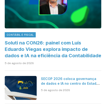
CONTÁBIL E FISCAL
Soluti na CON26: painel com Luís
Eduardo Viegas explora impacto de
dados e IA na eficiência da Contabilidade
5 de agosto de 2026
SECOP 2026 coloca governança
de dados e IA no centro do Estado
inteligente
5 de agosto de 2026