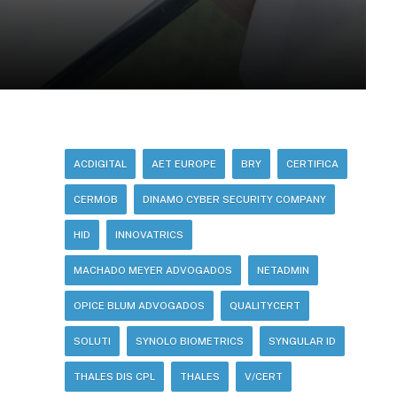
ACDIGITAL
AET EUROPE
BRY
CERTIFICA
CERMOB
DINAMO CYBER SECURITY COMPANY
HID
INNOVATRICS
MACHADO MEYER ADVOGADOS
NETADMIN
OPICE BLUM ADVOGADOS
QUALITYCERT
SOLUTI
SYNOLO BIOMETRICS
SYNGULAR ID
THALES DIS CPL
THALES
V/CERT