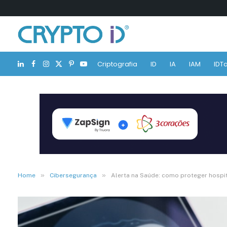
Criptografia
ID
IA
IAM
IDTa
LinkedIn
Facebook
Instagram
X
Pinterest
YouTube
(Twitter)
»
»
Home
Cibersegurança
Alerta na Saúde: como proteger hospit