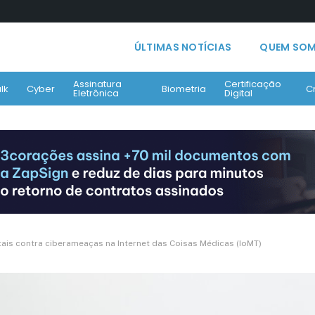
ÚLTIMAS NOTÍCIAS
QUEM SO
Assinatura
Certificação
lk
Cyber
Biometria
C
Eletrônica
Digital
ais contra ciberameaças na Internet das Coisas Médicas (IoMT)