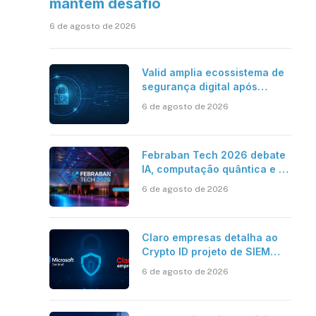
mantém desafio
6 de agosto de 2026
Valid amplia ecossistema de
segurança digital após
aquisições da HST e Diazero
6 de agosto de 2026
Febraban Tech 2026 debate
IA, computação quântica e os
novos desafios da tecnologia
6 de agosto de 2026
bancária
Claro empresas detalha ao
Crypto ID projeto de SIEM
com Microsoft Sentinel, IA e
6 de agosto de 2026
resposta automatizada