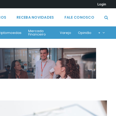
Login
MOS
RECEBA NOVIDADES
FALE CONOSCO
Mercado
riptomoedas
Varejo
Opinião
+
Financeiro