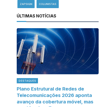
ZAPSIGN
COLUNISTAS
ÚLTIMAS NOTÍCIAS
DESTAQUES
Plano Estrutural de Redes de
Telecomunicações 2026 aponta
avanço da cobertura móvel, mas