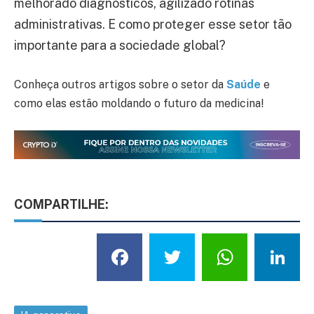
melhorado diagnósticos, agilizado rotinas
administrativas. E como proteger esse setor tão
importante para a sociedade global?
Conheça outros artigos sobre o setor da
Saúde
e
como elas estão moldando o futuro da medicina!
COMPARTILHE:
Facebook
Twitter
What
L