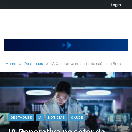
Login
»
»
Home
Destaques
IA Generativa no setor da saúde no Brasil
DESTAQUES
IA
NOTÍCIAS
SAÚDE
IA Generativa no setor da