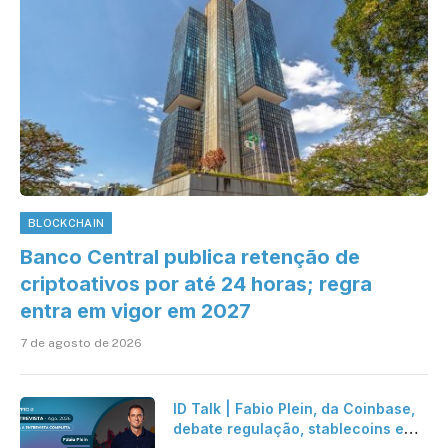
BLOCKCHAIN
Banco Central publica retenção de
criptoativos por até 24 horas; regra
entra em vigor em 2027
7 de agosto de 2026
ID Talk | Fabio Plein, da Coinbase,
debate regulação, stablecoins e