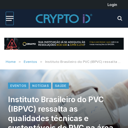
Login
»
»
Home
Eventos
Instituto Brasileiro do PVC (IBPVC) ressalta as qualidades técnicas e sustentáveis do PVC na área médica
EVENTOS
NOTÍCIAS
SAÚDE
Instituto Brasileiro do PVC
(IBPVC) ressalta as
qualidades técnicas e
sustentáveis do PVC na área