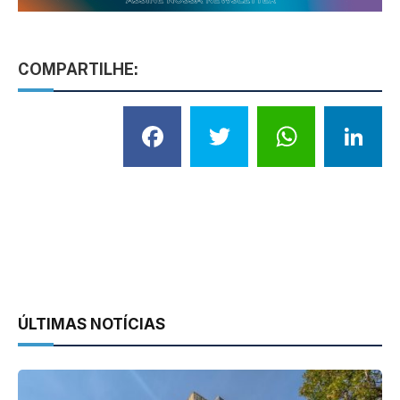
COMPARTILHE:
Facebook
Twitter
What
L
ÚLTIMAS NOTÍCIAS