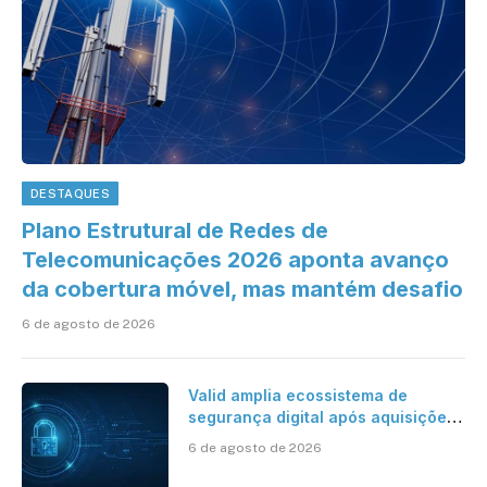
DESTAQUES
Plano Estrutural de Redes de
Telecomunicações 2026 aponta avanço
da cobertura móvel, mas mantém desafio
6 de agosto de 2026
Valid amplia ecossistema de
segurança digital após aquisições
da HST e Diazero
6 de agosto de 2026