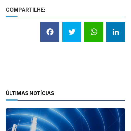
COMPARTILHE:
Facebook
Twitter
What
L
ÚLTIMAS NOTÍCIAS