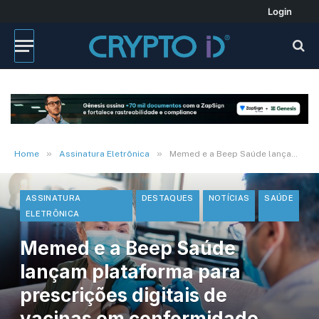
Login
»
»
Home
Assinatura Eletrônica
Memed e a Beep Saúde lançam plataforma para prescrições digitais de vacinas em conformidade com a LGPD
ASSINATURA
DESTAQUES
NOTÍCIAS
SAÚDE
ELETRÔNICA
Memed e a Beep Saúde
lançam plataforma para
prescrições digitais de
vacinas em conformidade