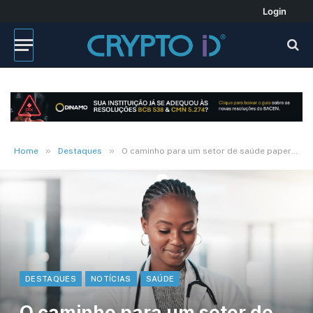
Login
»
»
Home
Destaques
O caminho para um setor de saúde paperless
DESTAQUES
NOTÍCIAS
SAÚDE
O caminho para um setor de