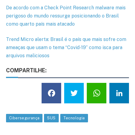
De acordo com a Check Point Research malware mais
perigoso do mundo ressurge posicionando o Brasil
como quarto país mais atacado
Trend Micro alerta: Brasil é o país que mais sofre com
ameaças que usam o tema “Covid-19” como isca para
arquivos maliciosos
COMPARTILHE:
Facebook
Twitter
What
L
Cibersegurança
SUS
Tecnologia