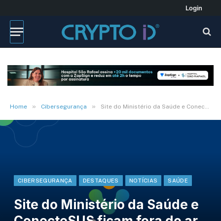
Login
»
»
Home
Cibersegurança
Site do Ministério da Saúde e ConecteSUS ficam fora do ar após suposto ataque hacker
CIBERSEGURANÇA
DESTAQUES
NOTÍCIAS
SAÚDE
Site do Ministério da Saúde e
ConecteSUS ficam fora do ar