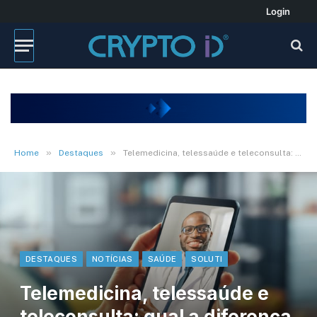
Login
»
»
Home
Destaques
Telemedicina, telessaúde e teleconsulta: qual a diferença entre elas?
DESTAQUES
NOTÍCIAS
SAÚDE
SOLUTI
Telemedicina, telessaúde e
teleconsulta: qual a diferença