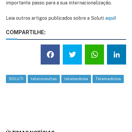
importante passo para a sua internacionalização.
Leia outros artigos publicados sobre a Soluti
aqui
!
COMPARTILHE:
Facebook
Twitter
What
L
SOLUTI
teleconsultas
telemedcina
Telemedicina