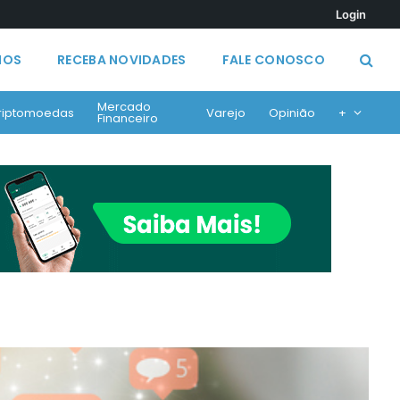
Login
MOS
RECEBA NOVIDADES
FALE CONOSCO
Mercado
riptomoedas
Varejo
Opinião
+
Financeiro