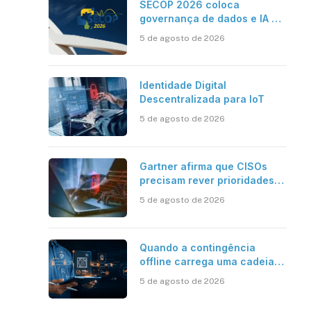
SECOP 2026 coloca
governança de dados e IA no
centro do Estado inteligente
5 de agosto de 2026
Identidade Digital
Descentralizada para IoT
5 de agosto de 2026
Gartner afirma que CISOs
precisam rever prioridades
em segurança cibernética
5 de agosto de 2026
para enfrentar os desafios
impostos pela Inteligência
Artificial
Quando a contingência
offline carrega uma cadeia
de confiança
5 de agosto de 2026