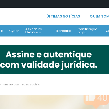
ÚLTIMAS NOTÍCIAS
QUEM SO
Assinatura
Certificação
lk
Cyber
Biometria
C
Eletrônica
Digital
omuns ao usar redes sociais