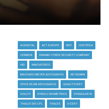
ACDIGITAL
AET EUROPE
BRY
CERTIFICA
CERMOB
DINAMO CYBER SECURITY COMPANY
HID
INNOVATRICS
MACHADO MEYER ADVOGADOS
NETADMIN
OPICE BLUM ADVOGADOS
QUALITYCERT
SOLUTI
SYNOLO BIOMETRICS
SYNGULAR ID
THALES DIS CPL
THALES
V/CERT