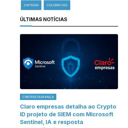
ZAPSIGN
COLUNISTAS
ÚLTIMAS NOTÍCIAS
CIBERSEGURANÇA
Claro empresas detalha ao Crypto
ID projeto de SIEM com Microsoft
Sentinel, IA e resposta