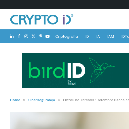
Criptografia
ID
IA
IAM
IDTa
LinkedIn
Facebook
Instagram
X
Pinterest
YouTube
(Twitter)
»
»
Home
Cibersegurança
Entrou no Threads? Relembre riscos c