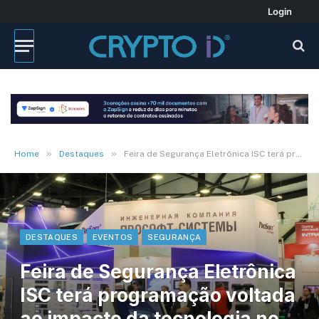
Login
»
»
Home
Destaques
Feira de Segurança Eletrônica ISC terá programação voltada ao impacto da tecnologia no setor
DESTAQUES
EVENTOS
SEGURANÇA
Feira de Segurança Eletrônica
ISC terá programação voltada
ao impacto da tecnologia no