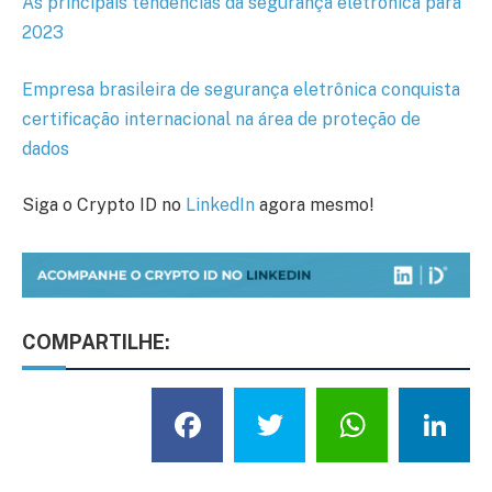
As principais tendências da segurança eletrônica para
2023
Empresa brasileira de segurança eletrônica conquista
certificação internacional na área de proteção de
dados
Siga o Crypto ID no
LinkedIn
agora mesmo!
COMPARTILHE:
Facebook
Twitter
What
L