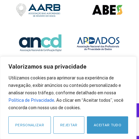
Valorizamos sua privacidade
Utilizamos cookies para aprimorar sua experiência de
navegação, exibir anúncios ou conteúdo personalizado e
analisar nosso tráfego, conforme detalhado em nossa
Política de Privacidade
. Ao clicar em “Aceitar todos”, você
concorda com nosso uso de cookies.
Produzido por: Insania
© 2014
CryptoID
. Todos os direitos reservados.
PERSONALIZAR
REJEITAR
ACEITAR TUDO
LinkedIn
Facebook
Instagram
X
Pinteres
YouT