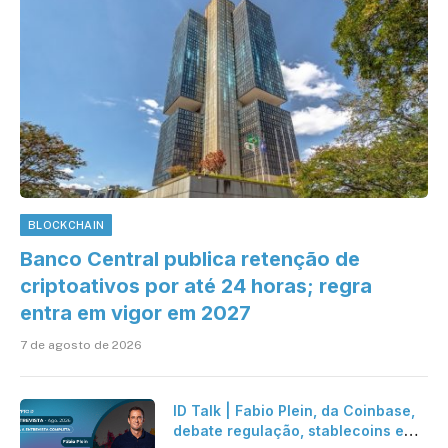
BLOCKCHAIN
Banco Central publica retenção de
criptoativos por até 24 horas; regra
entra em vigor em 2027
7 de agosto de 2026
ID Talk | Fabio Plein, da Coinbase,
debate regulação, stablecoins e