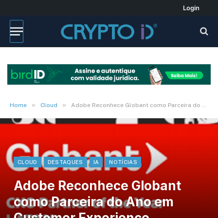
Login
»
»
Home
Cloud
Adobe Reconhece Globant como Parceira do Ano em Customer Experience Orchestration para LATAM
CLOUD
DESTAQUES
IA
NOTÍCIAS
Adobe Reconhece Globant
como Parceira do Ano em
Customer Experience