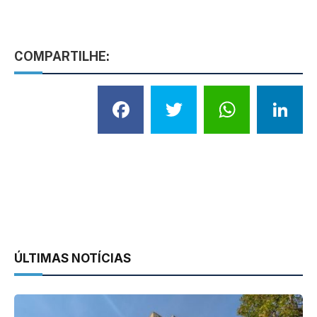
COMPARTILHE:
Facebook
Twitter
What
L
ÚLTIMAS NOTÍCIAS