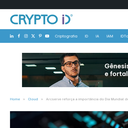
Criptografia
ID
IA
IAM
IDTa
LinkedIn
Facebook
Instagram
X
Pinterest
YouTube
(Twitter)
»
»
Home
Cloud
Arcserve reforça a importância do Dia Mundial 