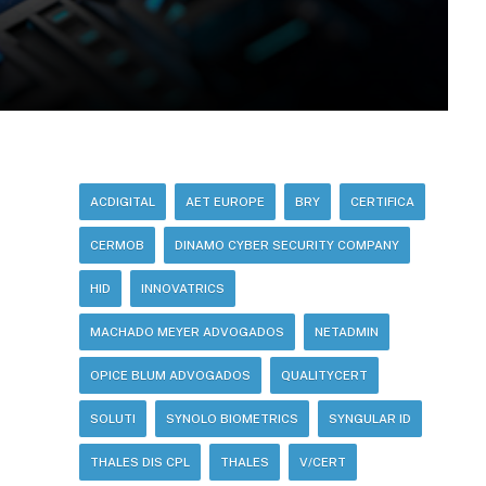
ACDIGITAL
AET EUROPE
BRY
CERTIFICA
CERMOB
DINAMO CYBER SECURITY COMPANY
HID
INNOVATRICS
MACHADO MEYER ADVOGADOS
NETADMIN
OPICE BLUM ADVOGADOS
QUALITYCERT
SOLUTI
SYNOLO BIOMETRICS
SYNGULAR ID
THALES DIS CPL
THALES
V/CERT