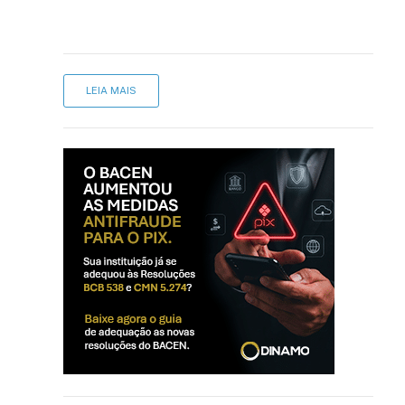
LEIA MAIS
sApp
inkedIn