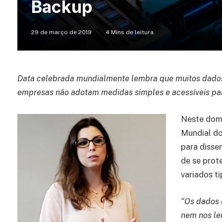
Backup
29 de março de 2019
4 Mins de leitura
Data celebrada mundialmente lembra que muitos dados 
empresas não adotam medidas simples e acessíveis pa
Neste domi
Mundial do
para disse
de se prot
variados t
“Os dados 
nem nos le