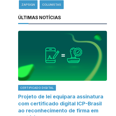
ZAPSIGN
COLUNISTAS
ÚLTIMAS NOTÍCIAS
CERTIFICADO DIGITAL
Projeto de lei equipara assinatura
com certificado digital ICP-Brasil
ao reconhecimento de firma em