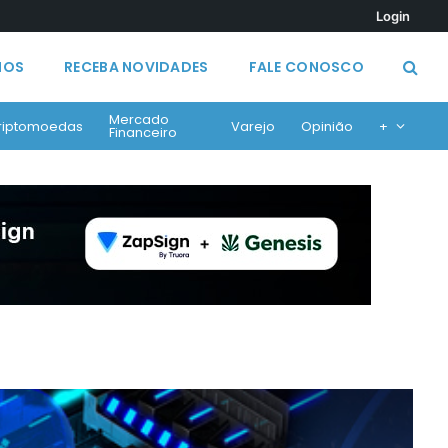
Login
MOS
RECEBA NOVIDADES
FALE CONOSCO
Mercado
riptomoedas
Varejo
Opinião
+
Financeiro