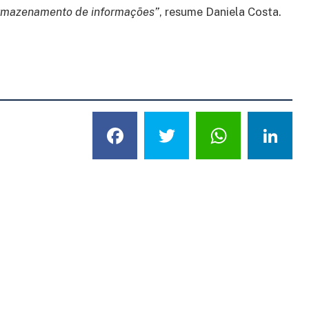
 armazenamento de informações”
, resume Daniela Costa.
Facebook
Twitter
What
L