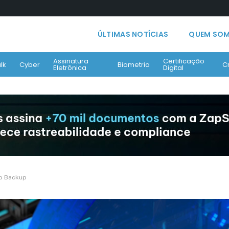
ÚLTIMAS NOTÍCIAS
QUEM SO
Assinatura
Certificação
lk
Cyber
Biometria
C
Eletrônica
Digital
do Backup