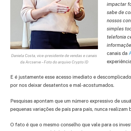
impactar f
sabe de co
nossos con
simples to
telefonia c
informaçõe
canais da
Daniela Costa, vice-presidente de vendas e canais
experiênci
da Arcserve – Foto do arquivo Crypto ID
E é justamente esse acesso imediato e descomplicad
por nos deixar desatentos e mal-acostumados.
Pesquisas apontam que um número expressivo de usuár
pequenas variações de país para país, nunca realizam 
O fato é que o mesmo conselho que vale para os inves