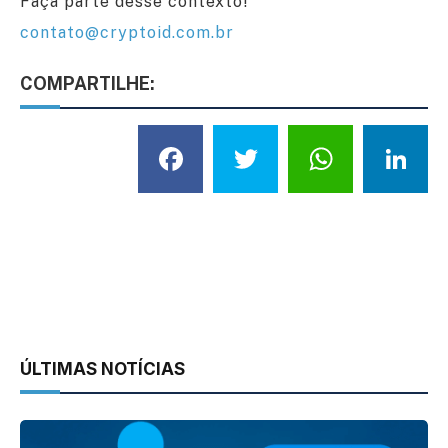
Faça parte desse contexto!
contato@cryptoid.com.br
COMPARTILHE:
Facebook
Twitter
What
L
ÚLTIMAS NOTÍCIAS