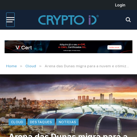
Login
»
»
Home
Cloud
Arena das Dunas migra para a nuvem e otimiza processos
CLOUD
DESTAQUES
NOTÍCIAS
Arena das Dunas migra para a