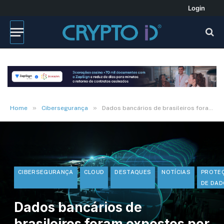
Login
»
»
Home
Cibersegurança
Dados bancários de brasileiros foram expostos por erro em nuvem pública
CIBERSEGURANÇA
CLOUD
DESTAQUES
NOTÍCIAS
PROTE
DE DA
Dados bancários de
brasileiros foram expostos por