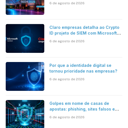
desafios da tecnologia bancária
6 de agosto de 2026
Claro empresas detalha ao Crypto
ID projeto de SIEM com Microsoft
Sentinel, IA e resposta
6 de agosto de 2026
automatizada
Por que a identidade digital se
tornou prioridade nas empresas?
6 de agosto de 2026
Golpes em nome de casas de
apostas: phishing, sites falsos e
como se proteger
6 de agosto de 2026