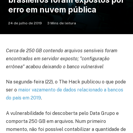
erro em nuvem pública
24 de julho de 2019
3 Mins de leitura
Cerca de 250 GB contendo arquivos sensíveis foram
encontrados em servidor exposto; “configuração
errônea” acabou deixando o banco vulnerável
Na segunda-feira (22), o The Hack publicou o que pode
ser o
maior vazamento de dados relacionado a bancos
do país em 2019
.
A vulnerabilidade foi descoberta pelo Data Grupo e
comporta 250 GB em arquivos. Num primeiro
momento, não foi possível contabilizar a quantidade de