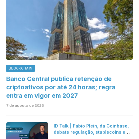
BLOCKCHAIN
Banco Central publica retenção de
criptoativos por até 24 horas; regra
entra em vigor em 2027
7 de agosto de 2026
ID Talk | Fabio Plein, da Coinbase,
debate regulação, stablecoins e
risco onchain