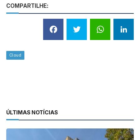
COMPARTILHE:
Facebook
Twitter
What
L
Cloud
ÚLTIMAS NOTÍCIAS