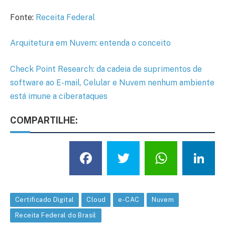
Fonte:
Receita Federal
Arquitetura em Nuvem: entenda o conceito
Check Point Research: da cadeia de suprimentos de
software ao E-mail, Celular e Nuvem nenhum ambiente
está imune a ciberataques
COMPARTILHE:
Facebook
Twitter
What
L
Certificado Digital
Cloud
e-CAC
Nuvem
Receita Federal do Brasil