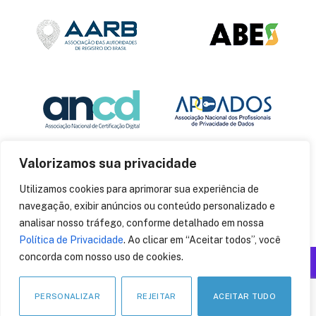
Valorizamos sua privacidade
Utilizamos cookies para aprimorar sua experiência de
navegação, exibir anúncios ou conteúdo personalizado e
analisar nosso tráfego, conforme detalhado em nossa
Política de Privacidade
. Ao clicar em “Aceitar todos”, você
concorda com nosso uso de cookies.
Produzido por: Insania
© 2014
CryptoID
. Todos os direitos reservados.
PERSONALIZAR
REJEITAR
ACEITAR TUDO
LinkedIn
Facebook
Instagram
X
Pinteres
YouT