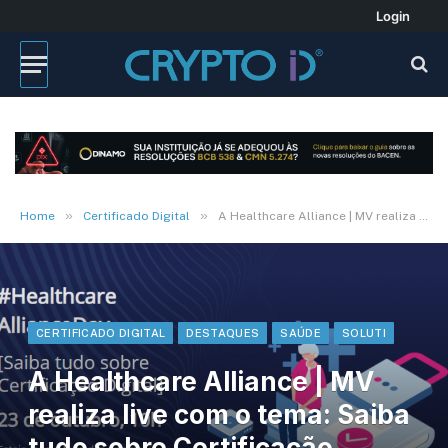
Login
»
»
Home
Certificado Digital
A Healthcare Alliance | MV realiza live com o tema: Saiba tudo sobre Certificação Digital na Saúde. Ouça
CERTIFICADO DIGITAL
DESTAQUES
SAÚDE
SOLUTI
A Healthcare Alliance | MV
realiza live com o tema: Saiba
tudo sobre Certificação