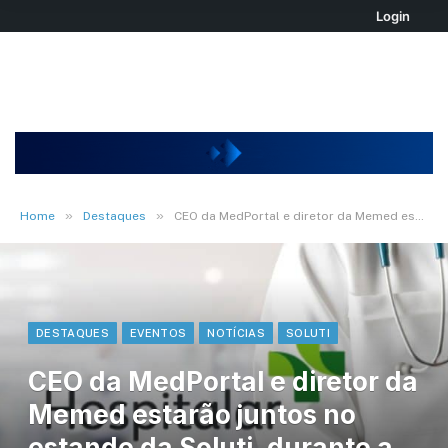
Login
»
»
Home
Destaques
CEO da MedPortal e diretor da Memed estarão juntos no estande da Soluti, durante a Hospitalar 2022
DESTAQUES
EVENTOS
NOTÍCIAS
SOLUTI
CEO da MedPortal e diretor da
Memed estarão juntos no
estande da Soluti, durante a