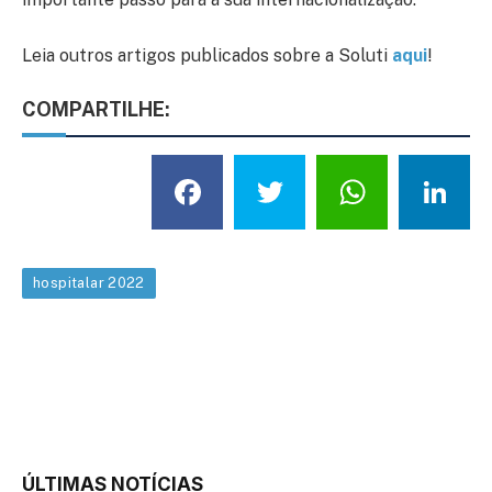
Leia outros artigos publicados sobre a Soluti
aqui
!
COMPARTILHE:
Facebook
Twitter
What
L
hospitalar 2022
ÚLTIMAS NOTÍCIAS