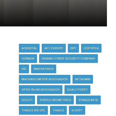
ACDIGITAL
AET EUROPE
BRY
CERTIFICA
CERMOB
DINAMO CYBER SECURITY COMPANY
HID
INNOVATRICS
MACHADO MEYER ADVOGADOS
NETADMIN
OPICE BLUM ADVOGADOS
QUALITYCERT
SOLUTI
SYNOLO BIOMETRICS
SYNGULAR ID
THALES DIS CPL
THALES
V/CERT