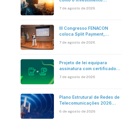
bilionário em pesquisa
7 de agosto de 2026
científica revela a
verdadeira era da
inteligência artificial
III Congresso FENACON
coloca Split Payment,
Reforma Tributária e IA no
7 de agosto de 2026
centro dos debates
Projeto de lei equipara
assinatura com certificado
digital ICP-Brasil ao
7 de agosto de 2026
reconhecimento de firma em
cartório
Plano Estrutural de Redes de
Telecomunicações 2026
aponta avanço da cobertura
6 de agosto de 2026
móvel, mas mantém desafio