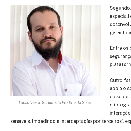
Segundo, 
especiali
desenvolv
garantir 
Entre os 
segurança
platafor
Outro fat
app e o s
o uso de
Lucas Vieira, Gerente de Produto da Soluti
criptogra
interação
sensíveis, impedindo a interceptação por terceiros”, ex