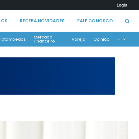
Login
MOS
RECEBA NOVIDADES
FALE CONOSCO
Mercado
riptomoedas
Varejo
Opinião
+
Financeiro