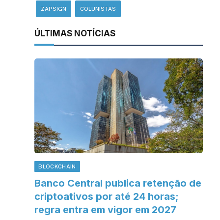
ZAPSIGN
COLUNISTAS
ÚLTIMAS NOTÍCIAS
BLOCKCHAIN
Banco Central publica retenção de
criptoativos por até 24 horas;
regra entra em vigor em 2027