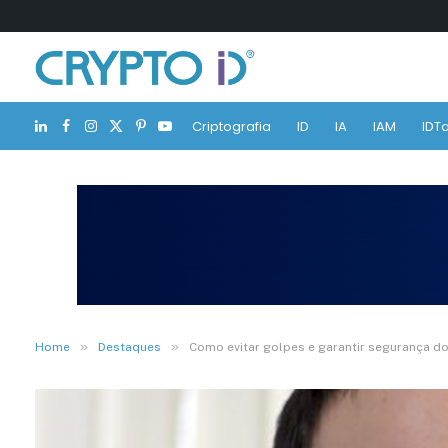
Criptografia
ID
IA
IAM
IDTa
LinkedIn
Facebook
Instagram
X
Pinterest
YouTube
(Twitter)
»
»
Home
Destaques
Como evitar golpes e garantir segurança d