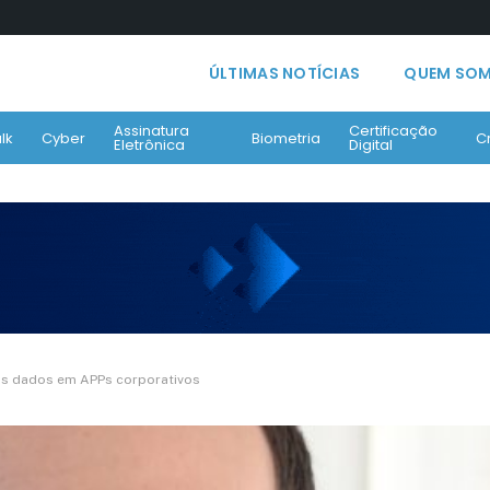
ÚLTIMAS NOTÍCIAS
QUEM SO
Assinatura
Certificação
lk
Cyber
Biometria
C
Eletrônica
Digital
os dados em APPs corporativos