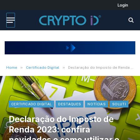
Login
»
»
Home
Certificado Digital
Declaração do Imposto de Renda 2023: confira novidades e como utilizar o Certificado Digital
CERTIFICADO DIGITAL
DESTAQUES
NOTÍCIAS
SOLUTI
Declaração do Imposto de
Renda 2023: confira
novidades e como utilizar o