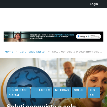
Login
»
»
Home
Certificado Digital
Soluti conquista o selo internacional WebTrust
CERTIFICADO
DESTAQUES
NOTÍCIAS
SOLUTI
TLS E
DIGITAL
SSL
Soluti conquista o selo