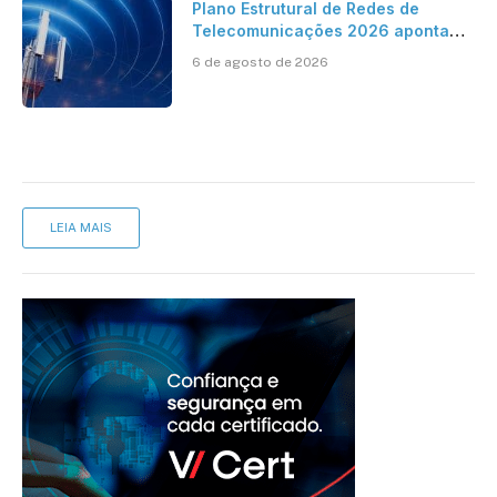
Plano Estrutural de Redes de
Telecomunicações 2026 aponta
avanço da cobertura móvel, mas
6 de agosto de 2026
mantém desafio
LEIA MAIS