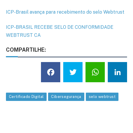
ICP-Brasil avança para recebimento do selo Webtrust
ICP-BRASIL RECEBE SELO DE CONFORMIDADE
WEBTRUST CA
COMPARTILHE:
Facebook
Twitter
What
L
Certificado Digital
Cibersegurança
selo webtrust