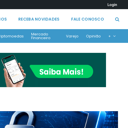
Login
MOS
RECEBA NOVIDADES
FALE CONOSCO
Mercado
riptomoedas
Varejo
Opinião
+
Financeiro