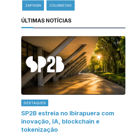
ZAPSIGN
COLUNISTAS
ÚLTIMAS NOTÍCIAS
DESTAQUES
SP2B estreia no Ibirapuera com
inovação, IA, blockchain e
tokenização