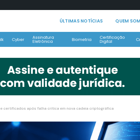
ÚLTIMAS NOTÍCIAS
QUEM SO
Assinatura
Certificação
lk
Cyber
Biometria
C
Eletrônica
Digital
e certificados após falha crítica em nova cadeia criptográfica