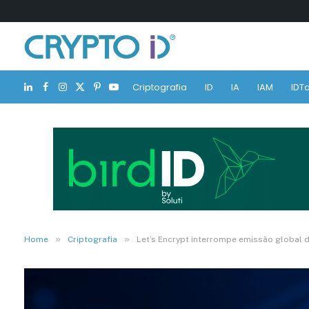
Criptografia
ID
IA
IAM
IDTa
LinkedIn
Facebook
Instagram
X
Pinterest
YouTube
(Twitter)
»
»
Home
Criptografia
Let’s Encrypt interrompe emissão global d