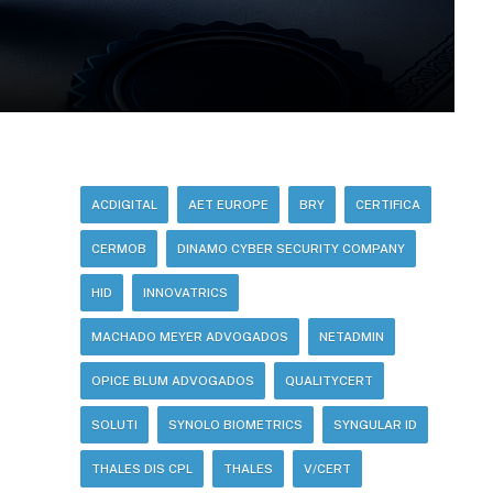
ACDIGITAL
AET EUROPE
BRY
CERTIFICA
CERMOB
DINAMO CYBER SECURITY COMPANY
HID
INNOVATRICS
MACHADO MEYER ADVOGADOS
NETADMIN
OPICE BLUM ADVOGADOS
QUALITYCERT
SOLUTI
SYNOLO BIOMETRICS
SYNGULAR ID
THALES DIS CPL
THALES
V/CERT