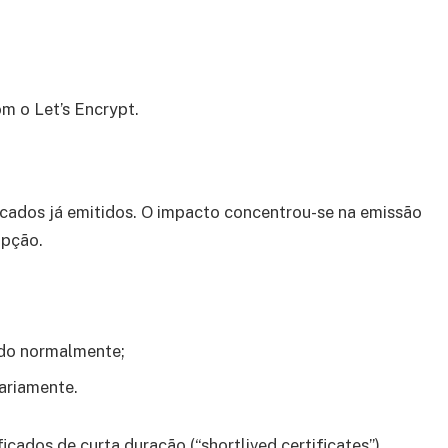
m o Let’s Encrypt.
ficados já emitidos. O impacto concentrou-se na emissão
upção.
ndo normalmente;
ariamente.
icados de curta duração (“shortlived certificates”),