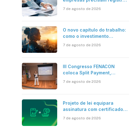
em jornadas digitais?
7 de agosto de 2026
O novo capítulo do trabalho:
como o investimento
bilionário em pesquisa
7 de agosto de 2026
científica revela a
verdadeira era da
inteligência artificial
III Congresso FENACON
coloca Split Payment,
Reforma Tributária e IA no
7 de agosto de 2026
centro dos debates
Projeto de lei equipara
assinatura com certificado
digital ICP-Brasil ao
7 de agosto de 2026
reconhecimento de firma em
cartório