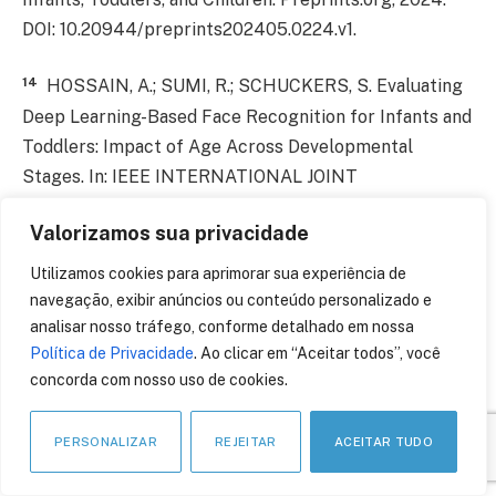
DOI: 10.20944/preprints202405.0224.v1.
14
HOSSAIN, A.; SUMI, R.; SCHUCKERS, S. Evaluating
Deep Learning-Based Face Recognition for Infants and
Toddlers: Impact of Age Across Developmental
Stages. In: IEEE INTERNATIONAL JOINT
CONFERENCE ON BIOMETRICS (IJCB), 2025, Osaka,
Valorizamos sua privacidade
Japan, p. 1–9. DOI: 10.1109/IJCB65343.2025.11410705.
Utilizamos cookies para aprimorar sua experiência de
15
BHADRA, S.; KELKAR, V. A.; BROOKS, F. J.;
navegação, exibir anúncios ou conteúdo personalizado e
ANASTASIO, M. A. On Hallucinations in Tomographic
analisar nosso tráfego, conforme detalhado em nossa
Image Reconstruction. IEEE Transactions on Medical
Política de Privacidade
. Ao clicar em “Aceitar todos”, você
concorda com nosso uso de cookies.
Imaging, v. 40, n. 11, p. 3249–3260, 2021. DOI:
10.1109/TMI.2021.3077857.
PERSONALIZAR
REJEITAR
ACEITAR TUDO
16
ZHANG, X.; KELKAR, V. A.; GRANSTEDT, J.; LI, H.;