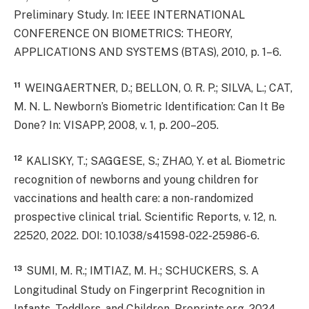
Preliminary Study. In: IEEE INTERNATIONAL
CONFERENCE ON BIOMETRICS: THEORY,
APPLICATIONS AND SYSTEMS (BTAS), 2010, p. 1–6.
11
WEINGAERTNER, D.; BELLON, O. R. P.; SILVA, L.; CAT,
M. N. L. Newborn’s Biometric Identification: Can It Be
Done? In: VISAPP, 2008, v. 1, p. 200–205.
12
KALISKY, T.; SAGGESE, S.; ZHAO, Y. et al. Biometric
recognition of newborns and young children for
vaccinations and health care: a non-randomized
prospective clinical trial. Scientific Reports, v. 12, n.
22520, 2022. DOI: 10.1038/s41598-022-25986-6.
13
SUMI, M. R.; IMTIAZ, M. H.; SCHUCKERS, S. A
Longitudinal Study on Fingerprint Recognition in
Infants, Toddlers, and Children. Preprints.org, 2024.