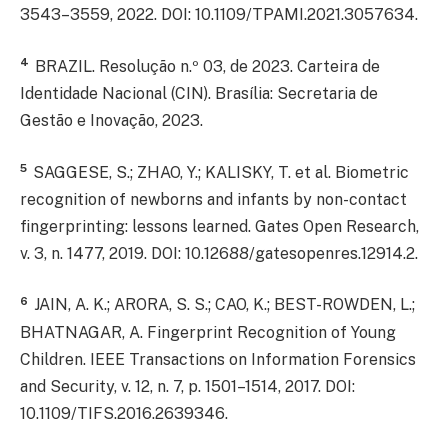
3543–3559, 2022. DOI: 10.1109/TPAMI.2021.3057634.
4
BRAZIL. Resolução n.º 03, de 2023. Carteira de
Identidade Nacional (CIN). Brasília: Secretaria de
Gestão e Inovação, 2023.
5
SAGGESE, S.; ZHAO, Y.; KALISKY, T. et al. Biometric
recognition of newborns and infants by non-contact
fingerprinting: lessons learned. Gates Open Research,
v. 3, n. 1477, 2019. DOI: 10.12688/gatesopenres.12914.2.
6
JAIN, A. K.; ARORA, S. S.; CAO, K.; BEST-ROWDEN, L.;
BHATNAGAR, A. Fingerprint Recognition of Young
Children. IEEE Transactions on Information Forensics
and Security, v. 12, n. 7, p. 1501–1514, 2017. DOI:
10.1109/TIFS.2016.2639346.