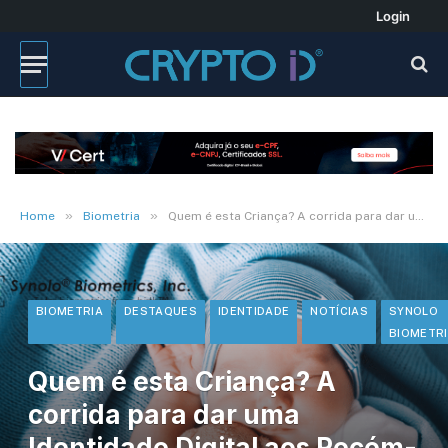
Login
»
»
Home
Biometria
Quem é esta Criança? A corrida para dar uma Identidade Digital aos Recém-nascidos
BIOMETRIA
DESTAQUES
IDENTIDADE
NOTÍCIAS
SYNOLO
BIOMETR
Quem é esta Criança? A
corrida para dar uma
Identidade Digital aos Recém-