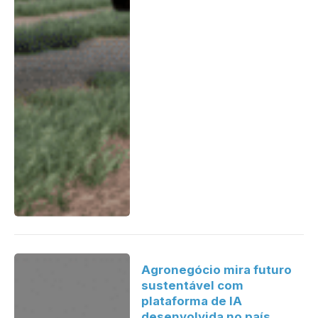
Agronegócio mira futuro
sustentável com
plataforma de IA
desenvolvida no país