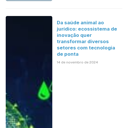
Da saúde animal ao
jurídico: ecossistema de
inovação quer
transformar diversos
setores com tecnologia
de ponta
14 de novembro de 2024