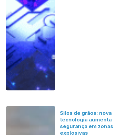
Silos de grãos: nova
tecnologia aumenta
segurança em zonas
explosivas