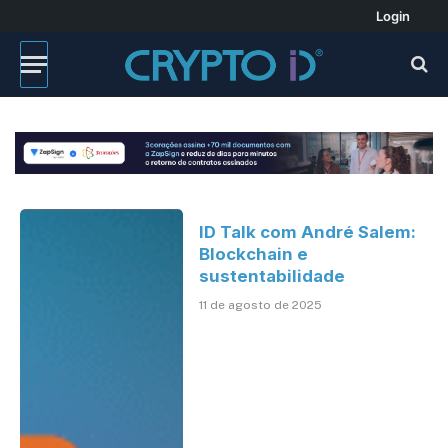
Login
ID Talk com André Salem:
Blockchain e
sustentabilidade
11 de agosto de 2025