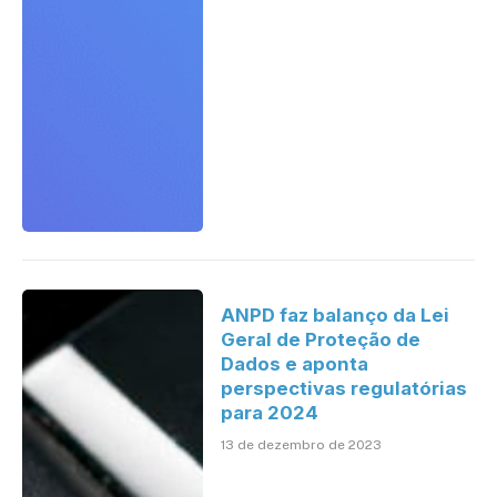
ANPD faz balanço da Lei
Geral de Proteção de
Dados e aponta
perspectivas regulatórias
para 2024
13 de dezembro de 2023