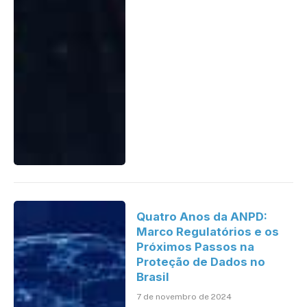
Quatro Anos da ANPD:
Marco Regulatórios e os
Próximos Passos na
Proteção de Dados no
Brasil
7 de novembro de 2024