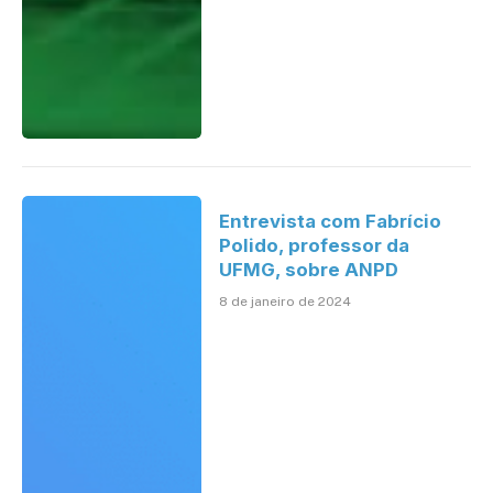
Entrevista com Fabrício
Polido, professor da
UFMG, sobre ANPD
8 de janeiro de 2024