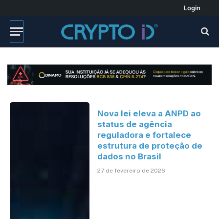
Login
Nova lei eleva a ANPD ao
status de agência
reguladora e fortalece
estrutura de proteção de
dados no Brasil
27 de fevereiro de 2026