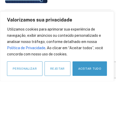
Valorizamos sua privacidade
O Alerta e a importância
da primeira decisão
Utilizamos cookies para aprimorar sua experiência de
administrativa da ANPD na
navegação, exibir anúncios ou conteúdo personalizado e
proteção de dados
analisar nosso tráfego, conforme detalhado em nossa
pessoais no Brasil
Política de Privacidade
. Ao clicar em “Aceitar todos”, você
12 de julho de 2023
concorda com nosso uso de cookies.
PERSONALIZAR
REJEITAR
ACEITAR TUDO