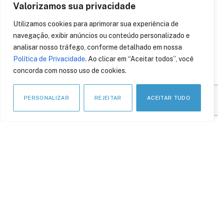
Valorizamos sua privacidade
Utilizamos cookies para aprimorar sua experiência de
navegação, exibir anúncios ou conteúdo personalizado e
analisar nosso tráfego, conforme detalhado em nossa
Política de Privacidade
. Ao clicar em “Aceitar todos”, você
concorda com nosso uso de cookies.
Novos negócios: Ter ou
não ter a sua própria bolsa
PERSONALIZAR
REJEITAR
ACEITAR TUDO
Blockchain para
Crowdfunding e
Tokenização de qualquer
ativo
17 de maio de 2021