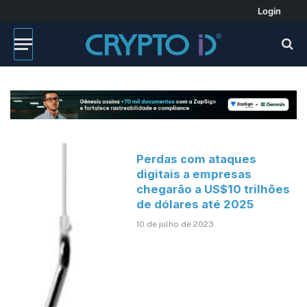
Login
Perdas com ataques
digitais a empresas
chegarão a US$10 trilhões
de dólares até 2025
10 de julho de 2023