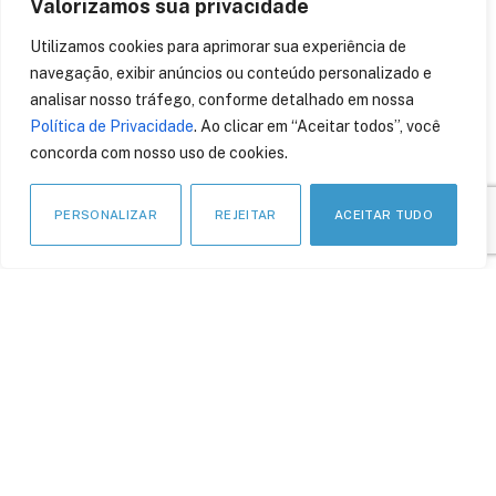
Valorizamos sua privacidade
Ciberataques a aplicações
Utilizamos cookies para aprimorar sua experiência de
web e APIs disparam
137% em um ano e batem
navegação, exibir anúncios ou conteúdo personalizado e
recorde
analisar nosso tráfego, conforme detalhado em nossa
Política de Privacidade
. Ao clicar em “Aceitar todos”, você
26 de abril de 2023
concorda com nosso uso de cookies.
PERSONALIZAR
REJEITAR
ACEITAR TUDO