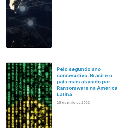
Pelo segundo ano
consecutivo, Brasil é o
país mais atacado por
Ransomware na América
Latina
25 de maio de 2023