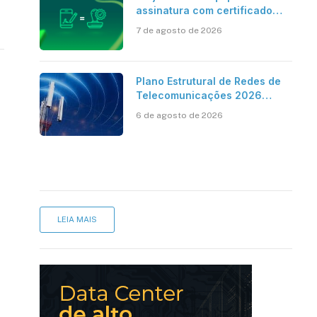
assinatura com certificado
digital ICP-Brasil ao
7 de agosto de 2026
reconhecimento de firma em
cartório
Plano Estrutural de Redes de
Telecomunicações 2026
aponta avanço da cobertura
6 de agosto de 2026
móvel, mas mantém desafio
LEIA MAIS