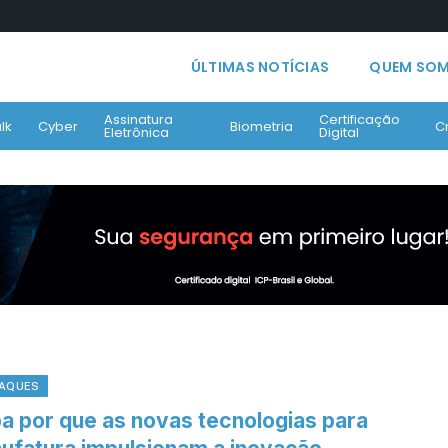
ÚLTIMAS NOTÍCIAS
QUEM SO
Assinatura
Certificação
lk
Cyber
Biometria
C
Eletrônica
Digital
AQUES
ba por que as novas tecnologias para