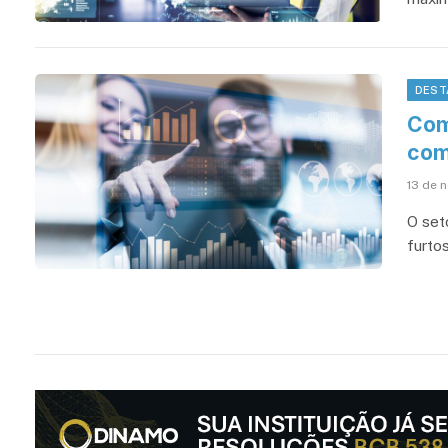
DEST
Como
com
13 de 
O set
furto