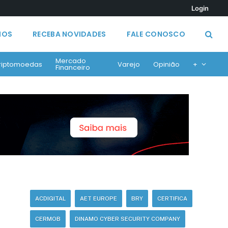
Login
MOS
RECEBA NOVIDADES
FALE CONOSCO
Mercado
riptomoedas
Varejo
Opinião
+
Financeiro
ACDIGITAL
AET EUROPE
BRY
CERTIFICA
CERMOB
DINAMO CYBER SECURITY COMPANY