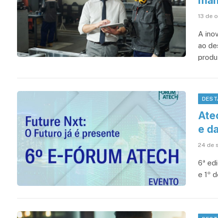
man
13 de 
A ino
ao de
produ
DEST
Ate
e d
24 de 
6ª ed
e 1º d