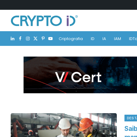
Criptografia
ID
IA
IAM
IDTa
LinkedIn
Facebook
Instagram
X
Pinterest
YouTube
(Twitter)
DEST
Sai