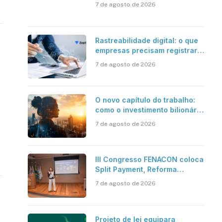
além da certificação digital
7 de agosto de 2026
Rastreabilidade digital: o que
empresas precisam registrar
em jornadas digitais?
7 de agosto de 2026
O novo capítulo do trabalho:
como o investimento bilionário
em pesquisa científica revela
7 de agosto de 2026
a verdadeira era da
inteligência artificial
III Congresso FENACON coloca
Split Payment, Reforma
Tributária e IA no centro dos
7 de agosto de 2026
debates
Projeto de lei equipara