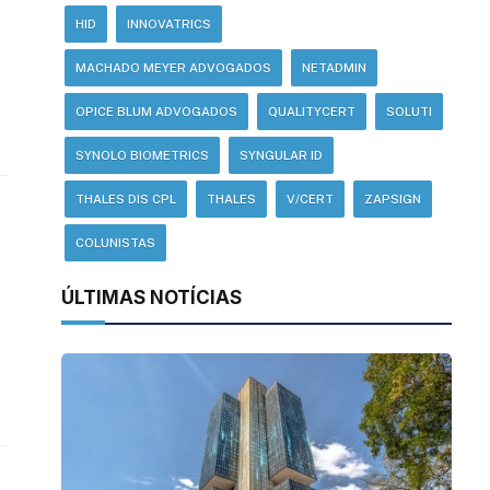
HID
INNOVATRICS
MACHADO MEYER ADVOGADOS
NETADMIN
OPICE BLUM ADVOGADOS
QUALITYCERT
SOLUTI
SYNOLO BIOMETRICS
SYNGULAR ID
THALES DIS CPL
THALES
V/CERT
ZAPSIGN
COLUNISTAS
ÚLTIMAS NOTÍCIAS