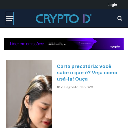
Login
Carta precatória: você
sabe o que é? Veja como
usá-la! Ouça
10 de agosto de 2020