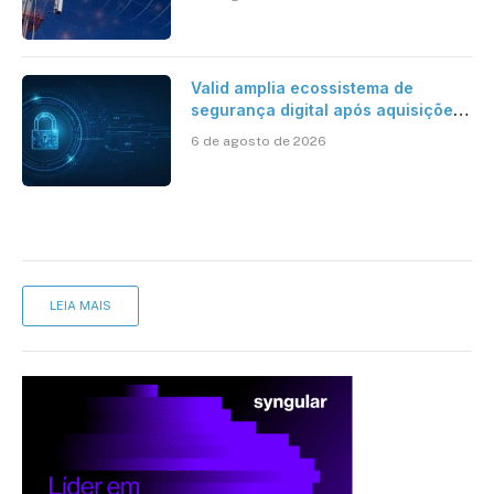
mantém desafio
Valid amplia ecossistema de
segurança digital após aquisições
da HST e Diazero
6 de agosto de 2026
LEIA MAIS