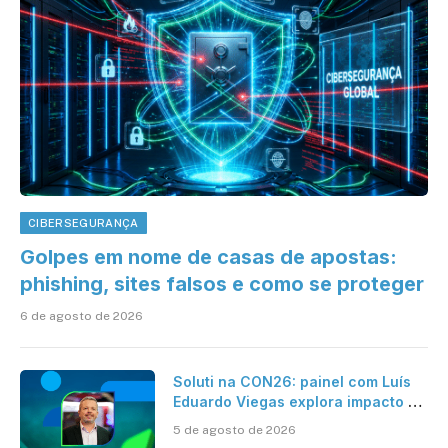
CIBERSEGURANÇA
Golpes em nome de casas de apostas:
phishing, sites falsos e como se proteger
6 de agosto de 2026
Soluti na CON26: painel com Luís
Eduardo Viegas explora impacto de
dados e IA na eficiência da
5 de agosto de 2026
Contabilidade