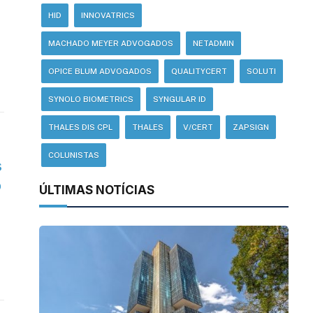
HID
INNOVATRICS
MACHADO MEYER ADVOGADOS
NETADMIN
OPICE BLUM ADVOGADOS
QUALITYCERT
SOLUTI
SYNOLO BIOMETRICS
SYNGULAR ID
THALES DIS CPL
THALES
V/CERT
ZAPSIGN
COLUNISTAS
s
o
ÚLTIMAS NOTÍCIAS