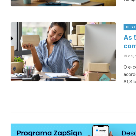
DEST
As 
com
15 de 
O e-c
acord
81,3 b