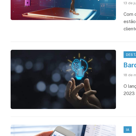
13 de 
Com o
estão
client
DEST
Bar
18 de 
O lan
2023 
IA