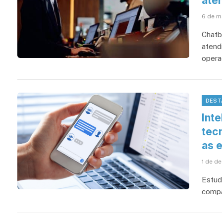
ate
6 de m
Chatb
atend
opera
DEST
Inte
tec
as 
1 de d
Estud
compa