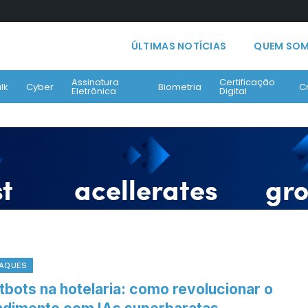
ÚLTIMAS NOTÍCIAS
QUEM SO
Assinatura
Certificação
lk
Cyber
Biometria
C
Eletrônica
Digital
AQUES
tbots na hotelaria: como revolucionar o