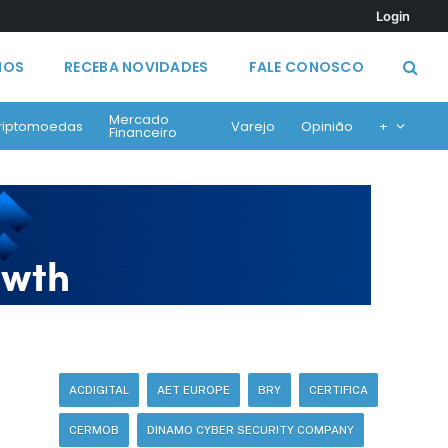
Login
MOS
RECEBA NOVIDADES
FALE CONOSCO
Mercado
riptomoedas
Varejo
Opinião
+
Financeiro
ACDIGITAL
AET EUROPE
BRY
CERTIFICA
CERMOB
DINAMO CYBER SECURITY COMPANY