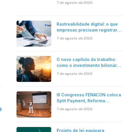
além da certificação digital
7 de agosto de 2026
Rastreabilidade digital: o que
empresas precisam registrar
em jornadas digitais?
7 de agosto de 2026
O novo capítulo do trabalho:
como o investimento bilionário
em pesquisa científica revela
7 de agosto de 2026
a verdadeira era da
inteligência artificial
III Congresso FENACON coloca
Split Payment, Reforma
Tributária e IA no centro dos
o
7 de agosto de 2026
debates
Projeto de lei equipara