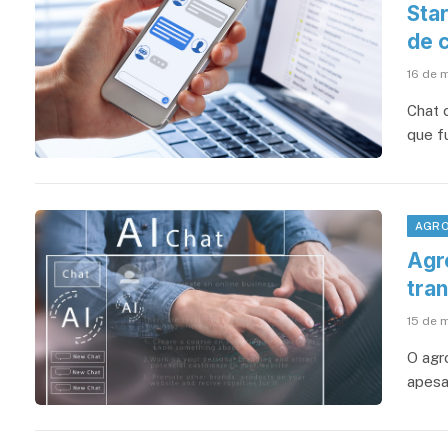
Sta
de 
16 de 
Chat 
que f
AGRO
Agr
tra
15 de 
O agr
apesa