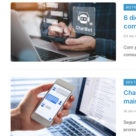
NOTÍ
6 d
com
23 de 
Com g
consu
DEST
Cha
mai
16 de 
Segun
promo