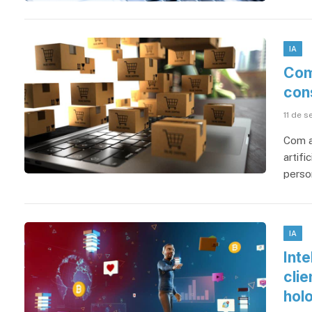
IA
Com
con
11 de 
Com a
artifi
perso
IA
Inte
cli
holo