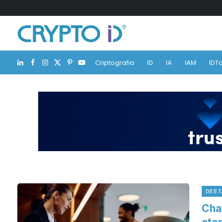
Criptografia
ID
IA
IAM
IDTa
LinkedIn
Facebook
Instagram
X
Pinterest
YouTube
(Twitter)
DEST
Cha