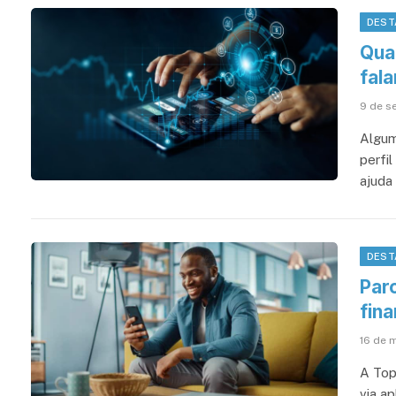
DEST
Qua
fala
9 de s
Algum
perfi
ajuda
DEST
Par
fin
16 de 
A Top
via a