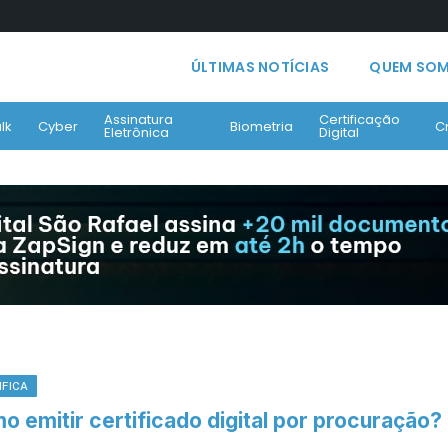
ÚLTIMAS NOTÍCIAS
QUEM SO
Assinatura
Certificação
lk
Cyber
Biometria
C
Eletrônica
Digital
IFICA
o emitir certificado digital por procuração?