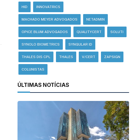
HID
INNOVATRICS
e
MACHADO MEYER ADVOGADOS
NETADMIN
OPICE BLUM ADVOGADOS
QUALITYCERT
SOLUTI
SYNOLO BIOMETRICS
SYNGULAR ID
THALES DIS CPL
THALES
V/CERT
ZAPSIGN
COLUNISTAS
ÚLTIMAS NOTÍCIAS