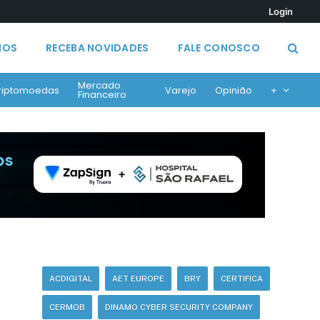
Login
MOS
RECEBA NOVIDADES
FALE CONOSCO
Mercado
riptomoedas
Varejo
Opinião
+
Financeiro
ACDIGITAL
AET EUROPE
BRY
CERTIFICA
CERMOB
DINAMO CYBER SECURITY COMPANY