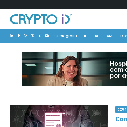
Criptografia
ID
IA
IAM
IDTa
LinkedIn
Facebook
Instagram
X
Pinterest
YouTube
(Twitter)
CERT
Com