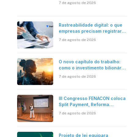
além da certificação digital
7 de agosto de 2026
Rastreabilidade digital: o que
empresas precisam registrar
em jornadas digitais?
7 de agosto de 2026
O novo capítulo do trabalho:
como o investimento bilionário
em pesquisa científica revela
7 de agosto de 2026
a verdadeira era da
inteligência artificial
III Congresso FENACON coloca
Split Payment, Reforma
Tributária e IA no centro dos
7 de agosto de 2026
debates
Projeto de lei equipara