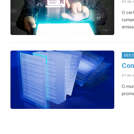
23 de 
O cert
cumpr
emiss
DEST
Con
27 de 
O mun
prome