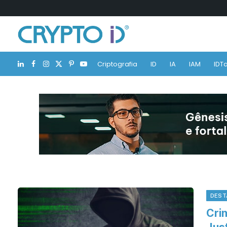
Criptografia
ID
IA
IAM
IDTa
LinkedIn
Facebook
Instagram
X
Pinterest
YouTube
(Twitter)
DEST
Crim