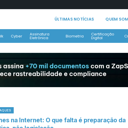
ÚLTIMAS NOTÍCIAS
QUEM SO
Assinatura
Certificação
lk
Cyber
Biometria
C
Eletrônica
Digital
AQUES
es na Internet: O que falta é preparação da