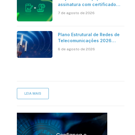
assinatura com certificado
digital ICP-Brasil ao
7 de agosto de 2026
reconhecimento de firma em
cartório
Plano Estrutural de Redes de
Telecomunicações 2026
aponta avanço da cobertura
6 de agosto de 2026
móvel, mas mantém desafio
LEIA MAIS