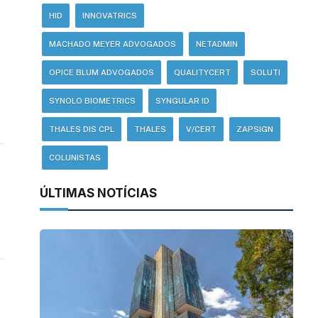
HID
INNOVATRICS
MACHADO MEYER ADVOGADOS
NETADMIN
OPICE BLUM ADVOGADOS
QUALITYCERT
SOLUTI
SYNOLO BIOMETRICS
SYNGULAR ID
THALES DIS CPL
THALES
V/CERT
ZAPSIGN
COLUNISTAS
ÚLTIMAS NOTÍCIAS