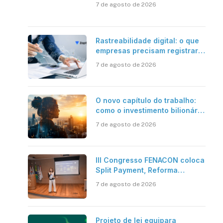
além da certificação digital
7 de agosto de 2026
Rastreabilidade digital: o que
empresas precisam registrar
em jornadas digitais?
7 de agosto de 2026
O novo capítulo do trabalho:
como o investimento bilionário
em pesquisa científica revela
7 de agosto de 2026
a verdadeira era da
inteligência artificial
III Congresso FENACON coloca
Split Payment, Reforma
Tributária e IA no centro dos
7 de agosto de 2026
debates
Projeto de lei equipara