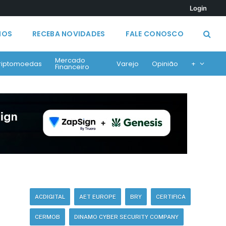
Login
MOS
RECEBA NOVIDADES
FALE CONOSCO
Mercado
riptomoedas
Varejo
Opinião
+
Financeiro
ACDIGITAL
AET EUROPE
BRY
CERTIFICA
CERMOB
DINAMO CYBER SECURITY COMPANY