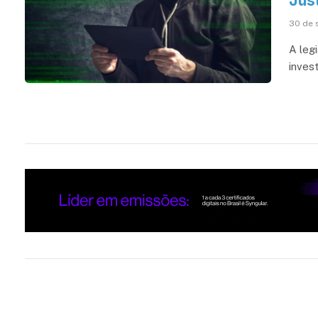
Just
30 de 
A leg
inves