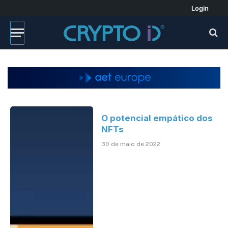
Login
O potencial empático dos
NFTs
30 de maio de 2022