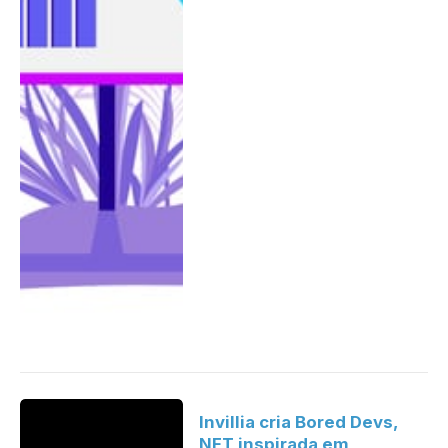
Invillia cria Bored Devs,
NFT inspirada em