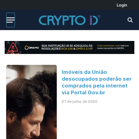
Login
Imóveis da União
desocupados poderão ser
comprados pela internet
via Portal Gov.br
27 de julho de 2020