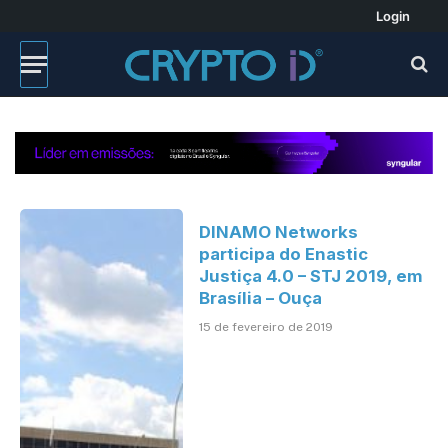
Login
DINAMO Networks
participa do Enastic
Justiça 4.0 – STJ 2019, em
Brasília – Ouça
15 de fevereiro de 2019