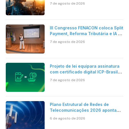
pesquisa científica revela a
7 de agosto de 2026
verdadeira era da inteligência
artificial
III Congresso FENACON coloca Split
Payment, Reforma Tributária e IA no
centro dos debates
7 de agosto de 2026
Projeto de lei equipara assinatura
com certificado digital ICP-Brasil
ao reconhecimento de firma em
7 de agosto de 2026
cartório
Plano Estrutural de Redes de
Telecomunicações 2026 aponta
avanço da cobertura móvel, mas
6 de agosto de 2026
mantém desafio