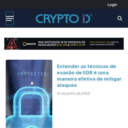
Login
Entender as técnicas de
evasão de EDR é uma
maneira efetiva de mitigar
ataques
15 de junho de 2023