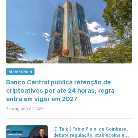
BLOCKCHAIN
Banco Central publica retenção de
criptoativos por até 24 horas; regra
entra em vigor em 2027
7 de agosto de 2026
ID Talk | Fabio Plein, da Coinbase,
debate regulação, stablecoins e