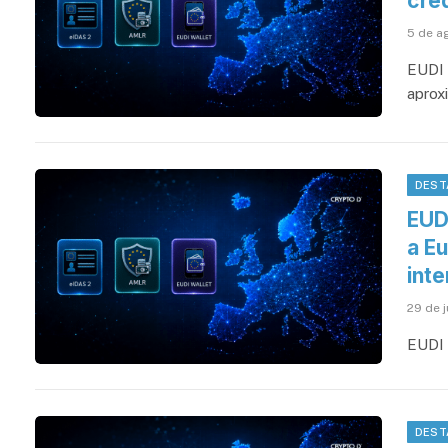
cred
5 de a
EUDI 
aprox
DEST
EUD
a Eu
int
29 de 
EUDI 
DEST