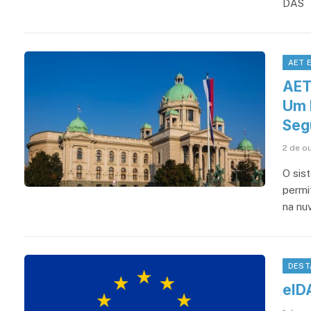
DAS
AET 
AET
Um 
Seg
2 de o
O sis
permit
na nu
DEST
eID