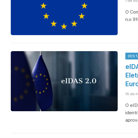
1 de o
O Con
n.o 9
DEST
eID
Ele
Eur
15 de 
O eID
identi
aprov