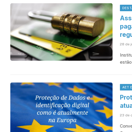
DEST
Ass
pag
reg
28 de 
Insti
estão
AET 
Prot
atu
23 de 
Conve