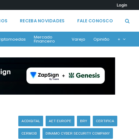
Login
MOS
RECEBA NOVIDADES
FALE CONOSCO
Mercado
riptomoedas
Varejo
Opinião
+
Financeiro
ACDIGITAL
AET EUROPE
BRY
CERTIFICA
CERMOB
DINAMO CYBER SECURITY COMPANY