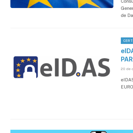
Consu
Gener
de Da
CERT
eID
PAR
20 de 
eIDA
EURO