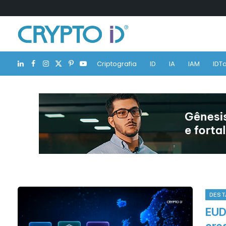
Criptografia
ID
IA
IAM
IDTa
LinkedIn
Facebook
Instagram
X
Pinterest
YouTube
(Twitter)
DEST
EUD