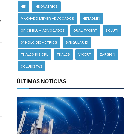
HID
INNOVATRICS
MACHADO MEYER ADVOGADOS
NETADMIN
e
OPICE BLUM ADVOGADOS
QUALITYCERT
SOLUTI
SYNOLO BIOMETRICS
SYNGULAR ID
THALES DIS CPL
THALES
V/CERT
ZAPSIGN
COLUNISTAS
ÚLTIMAS NOTÍCIAS