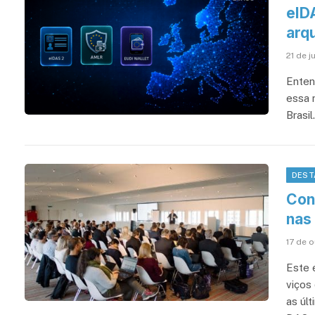
eID
arqu
21 de j
Enten
essa 
Brasil.
DEST
Conf
nas
17 de 
Este e
viços
as úl