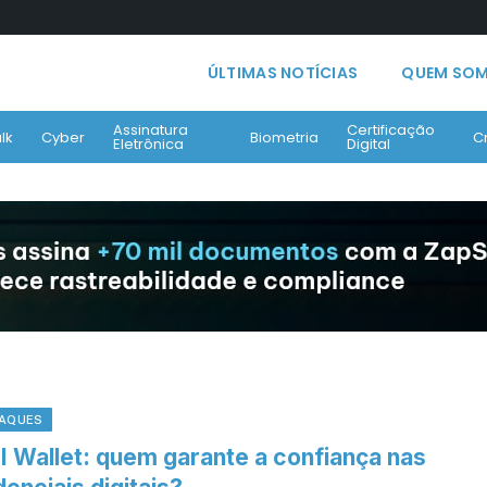
ÚLTIMAS NOTÍCIAS
QUEM SO
Assinatura
Certificação
lk
Cyber
Biometria
C
Eletrônica
Digital
AQUES
I Wallet: quem garante a confiança nas