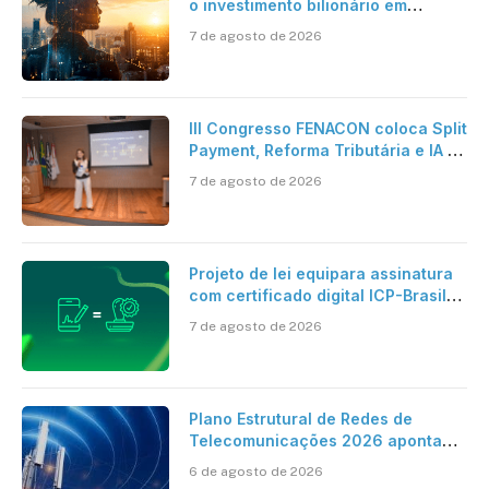
o investimento bilionário em
pesquisa científica revela a
7 de agosto de 2026
verdadeira era da inteligência
artificial
III Congresso FENACON coloca Split
Payment, Reforma Tributária e IA no
centro dos debates
7 de agosto de 2026
Projeto de lei equipara assinatura
com certificado digital ICP-Brasil
ao reconhecimento de firma em
7 de agosto de 2026
cartório
Plano Estrutural de Redes de
Telecomunicações 2026 aponta
avanço da cobertura móvel, mas
6 de agosto de 2026
mantém desafio