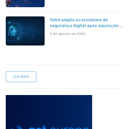
Valid amplia ecossistema de
segurança digital após aquisições
da HST e Diazero
6 de agosto de 2026
LEIA MAIS