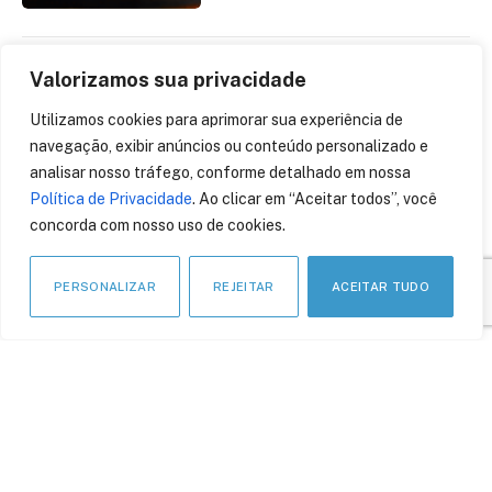
Valorizamos sua privacidade
Os 5 principais erros
cometidos pelas
Utilizamos cookies para aprimorar sua experiência de
empresas em
navegação, exibir anúncios ou conteúdo personalizado e
cibersegurança durante
analisar nosso tráfego, conforme detalhado em nossa
2023
Política de Privacidade
. Ao clicar em “Aceitar todos”, você
11 de janeiro de 2024
concorda com nosso uso de cookies.
PERSONALIZAR
REJEITAR
ACEITAR TUDO