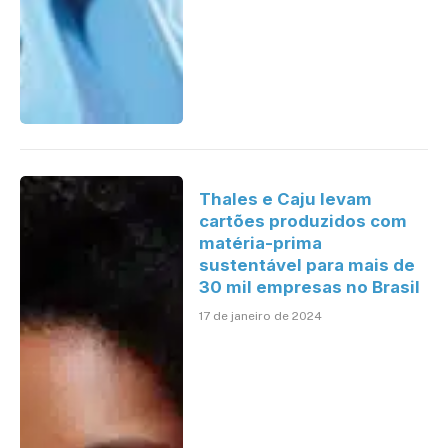
Thales e Caju levam
cartões produzidos com
matéria-prima
sustentável para mais de
30 mil empresas no Brasil
17 de janeiro de 2024