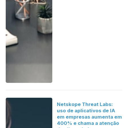
Netskope Threat Labs:
uso de aplicativos de IA
em empresas aumenta em
400% e chama a atenção