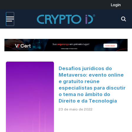
Login
Desafios jurídicos do
Metaverso: evento online
e gratuito reúne
especialistas para discutir
o tema no âmbito do
Direito e da Tecnologia
23 de maio de 2022