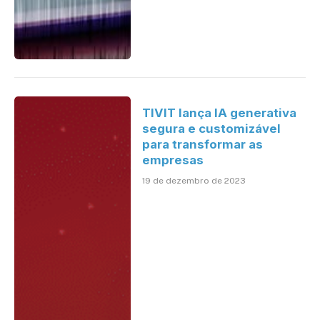
TIVIT lança IA generativa
segura e customizável
para transformar as
empresas
19 de dezembro de 2023