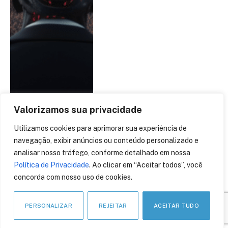
Valorizamos sua privacidade
Utilizamos cookies para aprimorar sua experiência de
navegação, exibir anúncios ou conteúdo personalizado e
analisar nosso tráfego, conforme detalhado em nossa
Política de Privacidade
. Ao clicar em “Aceitar todos”, você
Pesquisa vetorial capaz
concorda com nosso uso de cookies.
de impulsionar soluções
de inteligência artificial
PERSONALIZAR
REJEITAR
ACEITAR TUDO
generativa é adicionada a
banco de dados grafos da