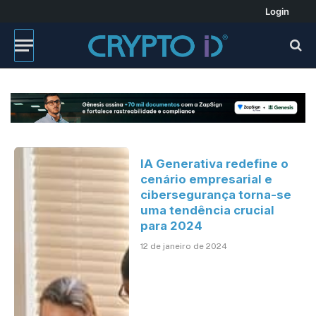
Login
IA Generativa redefine o
cenário empresarial e
cibersegurança torna-se
uma tendência crucial
para 2024
12 de janeiro de 2024