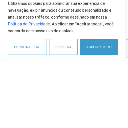
Utilizamos cookies para aprimorar sua experiência de
navegação, exibir anúncios ou conteúdo personalizado e
Indústria 4.0: após o
analisar nosso tráfego, conforme detalhado em nossa
“hype”, como atravessar a
crise?
Política de Privacidade
. Ao clicar em “Aceitar todos”, você
concorda com nosso uso de cookies.
6 de abril de 2020
PERSONALIZAR
REJEITAR
ACEITAR TUDO