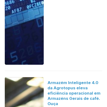
Armazém Inteligente 4.0
da Agrotopus eleva
eficiência operacional em
Armazéns Gerais de café.
Ouça