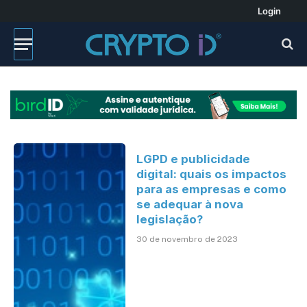
Login
LGPD e publicidade
digital: quais os impactos
para as empresas e como
se adequar à nova
legislação?
30 de novembro de 2023